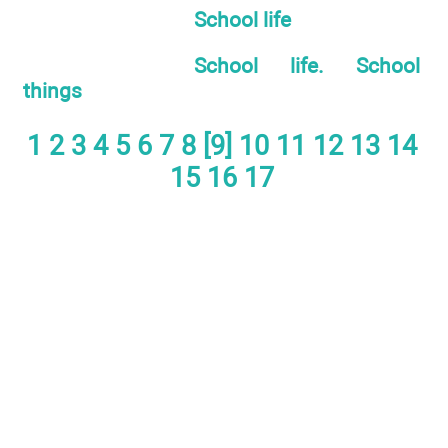
School life
School life. School
things
1
2
3
4
5
6
7
8
[9]
10
11
12
13
14
15
16
17