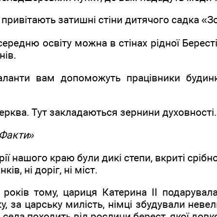
привітають затишні стіни дитячого садка «З
ередню освіту можна в стінах рідної Бересті
нів.
аланти вам допоможуть працівники будинку
ерква. Тут закладаються зернини духовності.
«Факти»
рії нашого краю були дикі степи, вкриті сріб
нків, ні доріг, ні міст.
 років тому, цариця Катерина ІІ подарувала
у, за царську милість, німці збудували невел
 села походить від рослини берест, якої довк