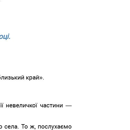
ці.
близький край».
ї невеличкої частини —
 села. То ж, послухаємо