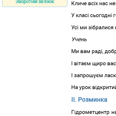
Зворотній зв'язок
Кличе всіх нас н
У класі сьогодні 
Усі ми зібралися 
Учень
Ми вам раді, доб
І вітаєм щиро вас
І запрошуєм лас
На урок відкрити
ІІ. Розминка
Гідрометцентр на