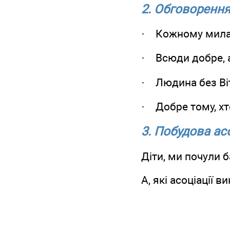
2. Обговорення
· Кожному мила 
· Всюди добре, 
· Людина без Віт
· Добре тому, хт
3. Побудова ас
Діти, ми почули б
А, які асоціації 