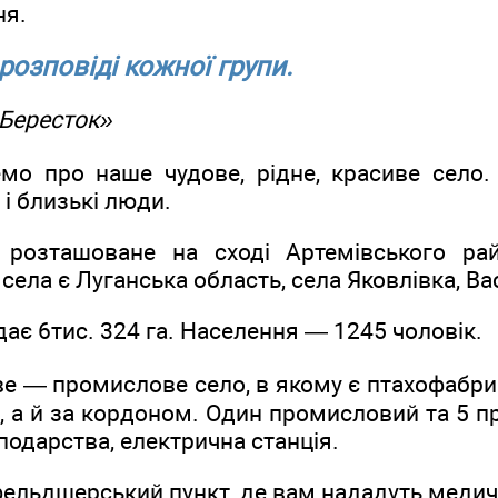
ня.
розповіді кожної групи.
«Бересток»
о про наше чудове, рідне, красиве село. 
 і близькі люди.
 розташоване на сході Артемівського рай
ела є Луганська область, села Яковлівка, Вас
ає 6тис. 324 га. Населення — 1245 чоловік.
е — промислове село, в якому є птахофабрик
і, а й за кордоном. Один промисловий та 5 п
одарства, електрична станція.
фельдшерський пункт, де вам нададуть медич