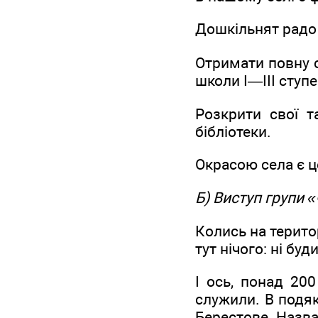
Дошкільнят радо 
Отримати повну с
школи І—ІІІ ступе
Розкрити свої т
бібліотеки.
Окрасою села є ц
Б) Виступ групи 
Колись на терито
тут нічого: ні буди
І ось, понад 200
служили. В подяк
Берестове. Назва