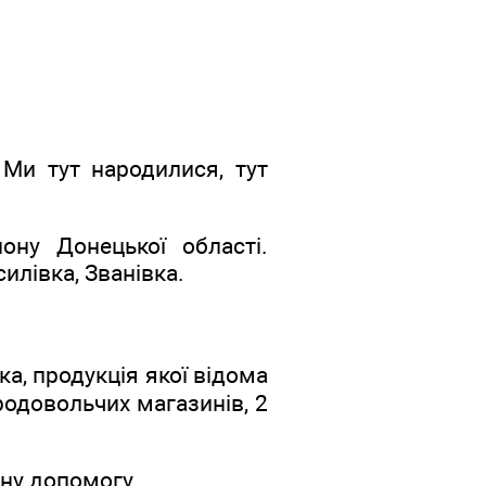
Ми тут народилися, тут
ону Донецької області.
илівка, Званівка.
а, продукція якої відома
родовольчих магазинів, 2
ну допомогу.