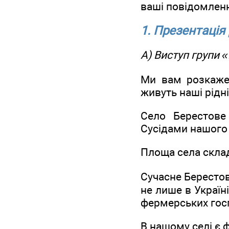
ваші повідомлен
1. Презентація 
А) Виступ групи 
Ми вам розкажем
живуть наші рідні
Село Берестове
Сусідами нашого с
Площа села склад
Сучасне Берестов
не лише в Україн
фермерських госп
В нашому селі є 