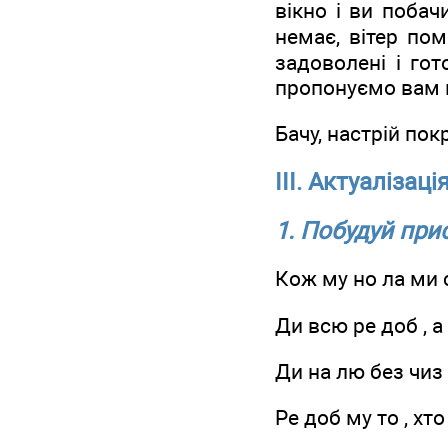
вікно і ви побач
немає, вітер по
задоволені і го
пропонуємо вам 
Бачу, настрій по
ІІІ. Актуалізац
1. Побудуй прис
Кож му но ла ми 
Ди всю ре доб , а
Ди на лю без чиз В
Ре доб му то , хто