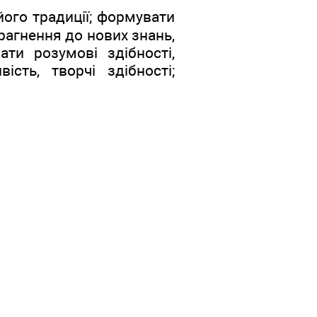
його традиції; формувати
прагнення до нових знань,
ти розумові здібності,
ість, творчі здібності;