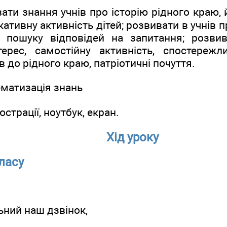
и знання учнів про історію рідного краю, 
кативну активність дітей; розвивати в учнів 
 пошуку відповідей на запитання; розвива
терес, самостійну активність, спостережлив
 до рідного краю, патріотичні почуття.
матизація знань
юстрації, ноутбук, екран.
Хід уроку
класу
ьний наш дзвінок,