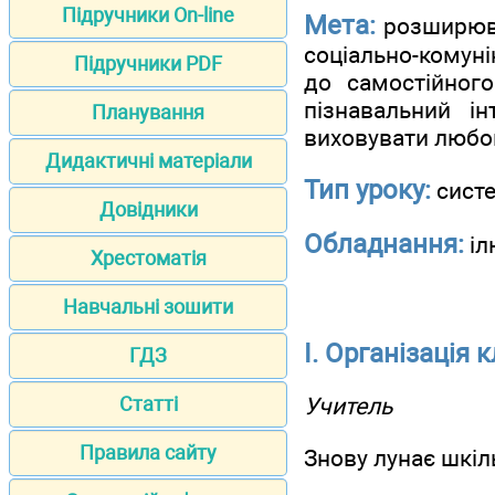
Підручники On-line
Мета:
розширюват
соціально-комуні
Підручники PDF
до самостійного
пізнавальний ін
Планування
виховувати любов
Дидактичні матеріали
Тип уроку:
систе
Довідники
Обладнання:
іл
Хрестоматія
Навчальні зошити
І. Організація 
ГДЗ
Статті
Учитель
Правила сайту
Знову лунає шкіл