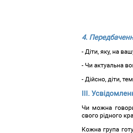
4. Передбаченн
- Діти, яку, на в
- Чи актуальна во
- Дійсно, діти, 
ІІІ. Усвідомлен
Чи можна говори
свого рідного кр
Кожна група гот