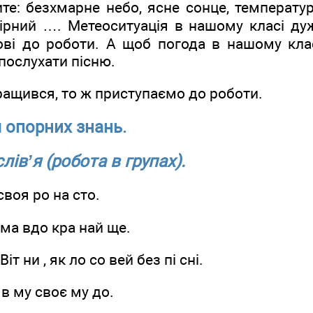
ите: безхмарне небо, ясне сонце, температу
мірний …. Метеоситуація в нашому класі дуж
тові до роботи. А щоб погода в нашому кл
послухати пісню.
кращився, то ж приступаємо до роботи.
ія опорних знань.
лів’я (робота в групах).
своя ро на сто.
 ма вдо кра най ще.
іт ни , як ло со вей без пі сні.
 в му своє му до.