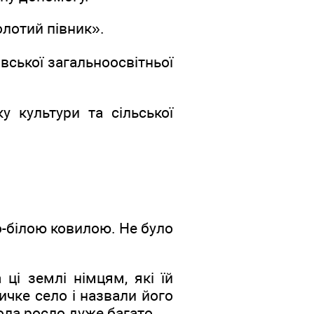
олотий півник».
вської загальноосвітньої
 культури та сільської
но-білою ковилою. Не було
 ці землі німцям, які їй
ичке село і назвали його
ола росло дуже багато.