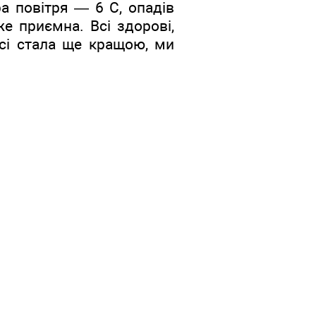
ра повітря — 6 С, опадів
е приємна. Всі здорові,
асі стала ще кращою, ми