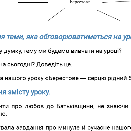
я теми, яка обговорюватиметься на уро
ашу думку, тему ми будемо вивчати на уроці?
на сьогодні? Доведіть це.
тема нашого уроку «Берестове — серцю рідний 
ня змісту уроку.
ти про любов до Батьківщини, не знаючи ї
аю.
увала завдання про минуле й сучасне нашого