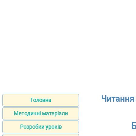
Читання 
Головна
Методичні матеріали
Б
Розробки уроків