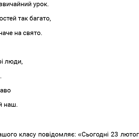
езвичайний урок.
гостей так багато,
наче на свято.
рі люди,
.
каво
й наш.
шого класу повідомляє: «Сьогодні 23 лютог