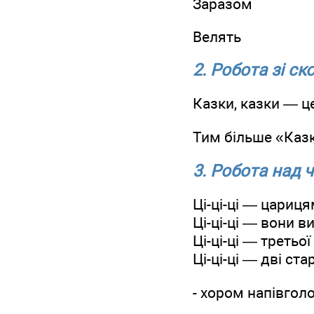
Заразом
Велять
2. Робота зі с
Казки, казки — це
Тим більше «Каз
3. Робота над
Ці-ці-ці — цариця
Ці-ці-ці — вони в
Ці-ці-ці — третьо
Ці-ці-ці — дві ста
- хором напівгол