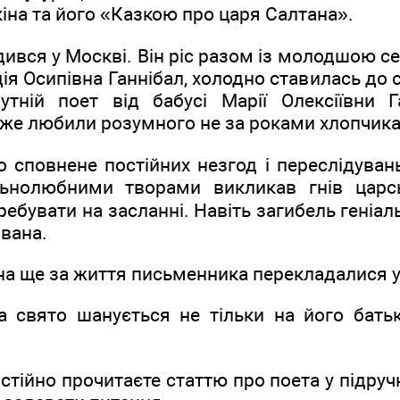
на та його «Казкою про царя Салтана».
дився у Москві. Він ріс разом із молодшою 
ія Осипівна Ганнібал, холодно ставилась до с
тній поет від бабусі Марії Олексіївни Г
дуже любили розумного не за роками хлопчика
 сповнене постійних незгод і переслідувань
ьнолюбними творами викликав гнів царськ
ебувати на засланні. Навіть загибель геніаль
вана.
іна ще за життя письменника перекладалися 
а свято шанується не тільки на його батькі
остійно прочитаєте статтю про поета у підруч