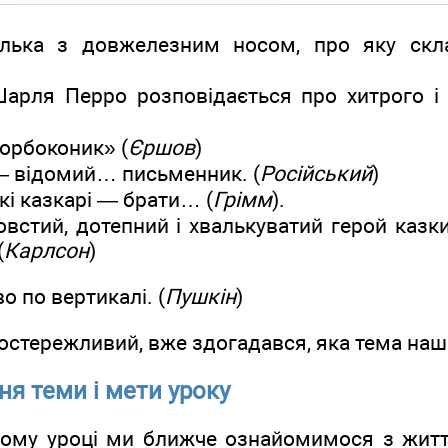
ялька з довжелезним носом, про яку скл
 Шарля Перро розповідається про хитрого і
Горбоконик» (
Єршов
)
— відомий… письменник. (
Російський
)
кі казкарі — брати… (
Грімм
).
овстий, дотепний і хвалькуватий герой каз
(
Карлсон
)
о по вертикалі. (
Пушкін
)
спостережливий, вже здогадався, яка тема наш
ня теми і мети уроку
ьому уроці ми ближче ознайомимося з жит