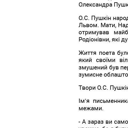
Олександра Пушкі
O.С. Пушкін наро
Львом. Мати, Над
отримував майбу
Родіонівни, які 
Життя поета було
який своїми віл
змушений був пер
зумисне облашто
Твори О.С. Пушк
Ім’я письменник
межами.
- А зараз ви сам