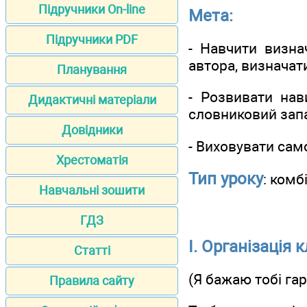
Підручники On-line
Мета:
Підручники PDF
- Навчити визна
автора, визначат
Планування
- Розвивати нав
Дидактичні матеріали
словниковий зап
Довідники
- Виховувати само
Хрестоматія
Тип уроку
: комб
Навчальні зошити
ГДЗ
І. Організація 
Статті
(Я бажаю тобі га
Правила сайту