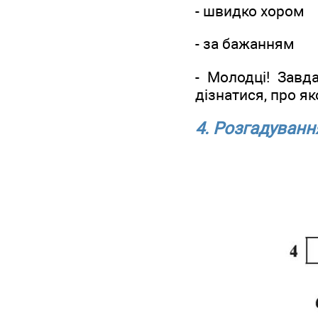
- швидко хором
- за бажанням
- Молодці! Зав
дізнатися, про я
4. Розгадуванн