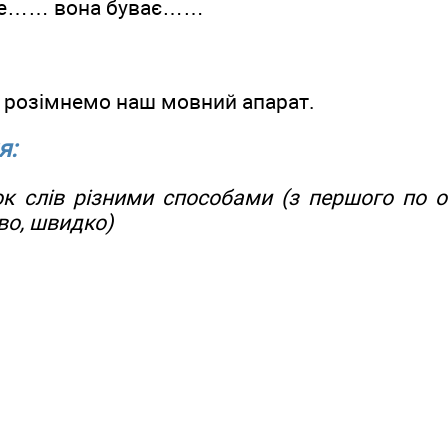
 це…… вона буває……
м розімнемо наш мовний апарат.
я:
к слів різними способами (з першого по о
во, швидко)