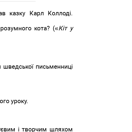
ав казку Карл Коллоді.
 розумного кота? («
Кіт у
ки шведської письменниці
ого уроку.
тєвим і творчим шляхом