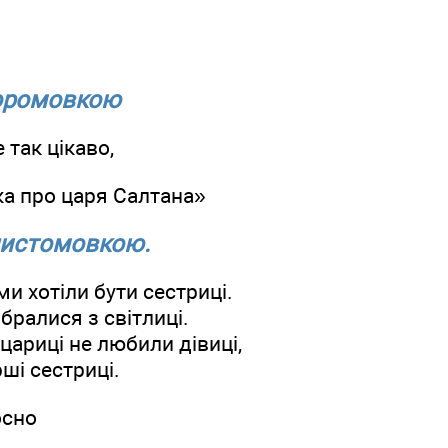
коромовкою
 так цікаво,
ка про царя Салтана»
 чистомовкою.
ми хотіли бути сестриці.
ибралися з світлиці.
ї цариці не любили дівиці,
рші сестриці.
осно