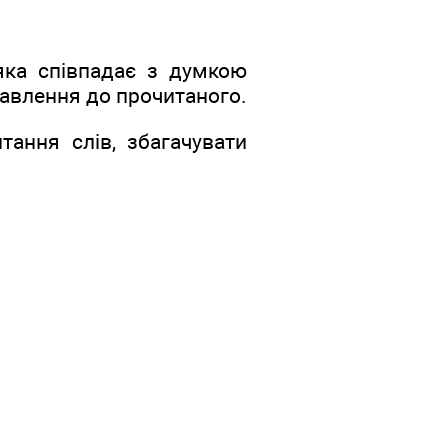
 яка співпадає з думкою
тавлення до прочитаного.
тання слів, збагачувати