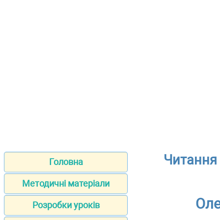
Читання 
Головна
Методичні матеріали
Оле
Розробки уроків