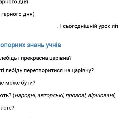
арного дня
 гарного дня)
_________________________. І сьогоднішній урок 
я опорних знань учнів
лебідь і прекрасна царівна?
і лебідь перетворитися на царівну?
ще може бути?
ють? (
народні, авторські, прозові, віршовані
)
наєте?