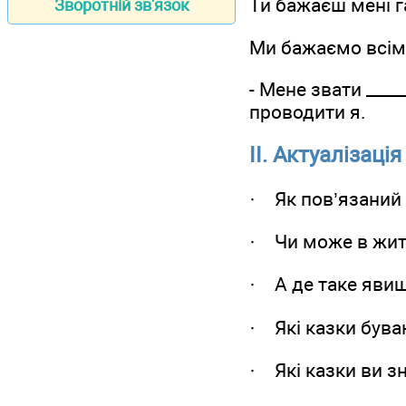
Ти бажаєш мені г
Зворотній зв'язок
Ми бажаємо всім
- Мене звати ____
проводити я.
ІІ. Актуалізаці
· Як пов’язаний 
· Чи може в житт
· А де таке яви
· Які казки бува
· Які казки ви з