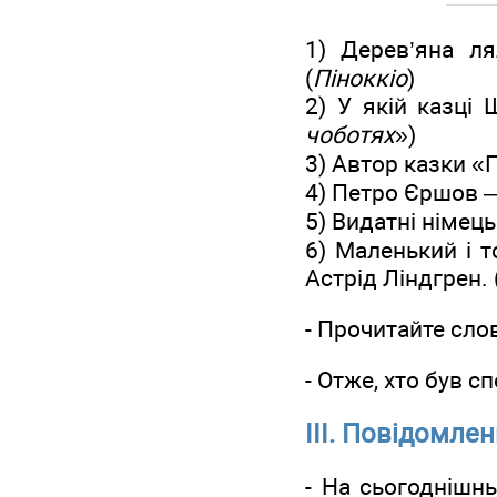
1) Дерев’яна л
(
Піноккіо
)
2) У якій казці
чоботях
»)
3) Автор казки «
4) Петро Єршов 
5) Видатні німець
6) Маленький і т
Астрід Ліндгрен. 
- Прочитайте слов
- Отже, хто був 
ІІІ. Повідомлен
- На сьогоднішн