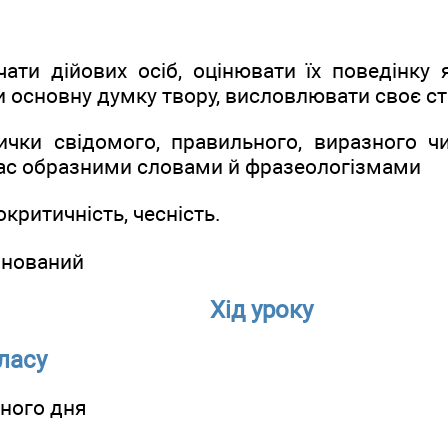
чати дійових осіб, оцінювати їх поведінку
и основну думку твору, висловлювати своє с
ички свідомого, правильного, виразного чи
ас образними словами й фразеологізмами
критичність, чесність.
інований
Хід уроку
класу
рного дня