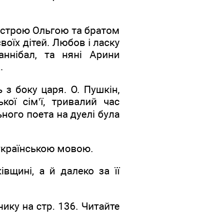
сестрою Ольгою та братом
воїх дітей. Любов і ласку
аннібал, та няні Арини
.
 з боку царя. О. Пушкін,
ої сім’ї, тривалий час
ного поета на дуелі була
українською мовою.
вщині, а й далеко за її
нику на стр. 136. Читайте