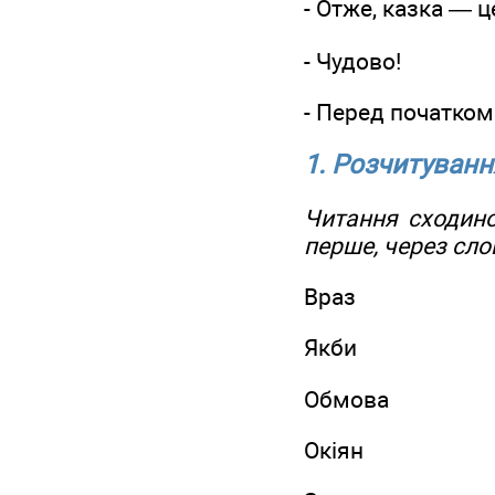
- Отже, казка —
- Чудово!
- Перед початко
1. Розчитуванн
Читання сходино
перше, через сло
Враз
Якби
Обмова
Окіян