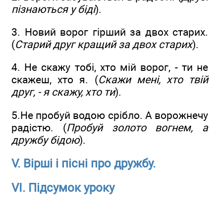
пізнаються у біді
).
3. Новий ворог гірший за двох старих.
(
Старий друг кращий за двох старих
).
4. Не скажу тобі, хто мій ворог, - ти не
скажеш, хто я. (
Скажи мені, хто твій
друг, - я скажу, хто ти
).
5.Не пробуй водою срібло. А ворожнечу
радістю. (
Пробуй золото вогнем, а
дружбу бідою
).
V. Вірші і пісні про дружбу.
VІ. Підсумок уроку