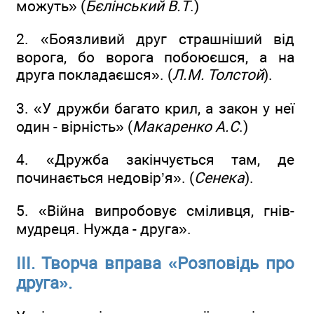
можуть» (
Бєлінський В.Т
.)
2. «Боязливий друг страшніший від
ворога, бо ворога побоюєшся, а на
друга покладаєшся». (
Л.М. Толстой
).
3. «У дружби багато крил, а закон у неї
один - вірність» (
Макаренко А.С
.)
4. «Дружба закінчується там, де
починається недовір’я». (
Сенека
).
5. «Війна випробовує сміливця, гнів-
мудреця. Нужда - друга».
ІІІ. Творча вправа «Розповідь про
друга».