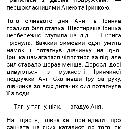
першокласницями Анею та Іринкою.
Того січневого дня Аня та Іринка
гралися біля ставка. Шестирічна Іринка
необережно ступила на лід — і крига
тріснула. Важкий зимовий одяг умить
намок і потягнув дівчинку на дно.
Іринка намагалася чіплятися за лід, але
сил ставало щораз менше. Дорослі досі
дивуються з мужності Іринчиної
подружки Ані. Схопивши Іру за руку,
дівчинка зо всіх дитячих сил потягнула
її з води.
— Тягну-тягну, ніяк, — згадує Аня.
На щастя, дівчатка пригадали про
санчата, на яких каталися до того, як