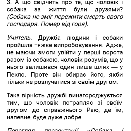
3. А що свідчить про те, що чоловік і
собака за життя були друзями?
(Собака не зміг пережити смерть свого
господаря. Помер від горя).
Учитель
. Дружба людини і собаки
пройшла тяжке випробовування. Адже,
не маючи змоги увійти у перші ворота
разом із собакою, чоловік розумів, що у
нього залишився один лише шлях — у
Пекло. Проте він обирає його, якби
тільки не розлучатися зі своїм другом.
Така вірність дружбі винагороджується
тим, що чоловік потрапляє зі своїм
другом до справжнього Раю, де їм,
напевне, буде дуже добре.
Перегляд презентації «Собака і