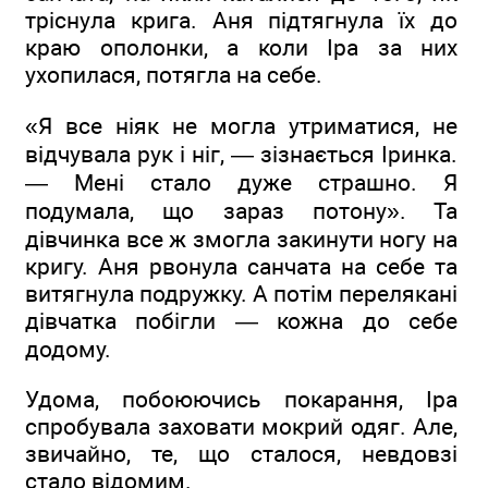
тріснула крига. Аня підтягнула їх до
краю ополонки, а коли Іра за них
ухопилася, потягла на себе.
«Я все ніяк не могла утриматися, не
відчувала рук і ніг, — зізнається Іринка.
— Мені стало дуже страшно. Я
подумала, що зараз потону». Та
дівчинка все ж змогла закинути ногу на
кригу. Аня рвонула санчата на себе та
витягнула подружку. А потім перелякані
дівчатка побігли — кожна до себе
додому.
Удома, побоюючись покарання, Іра
спробувала заховати мокрий одяг. Але,
звичайно, те, що сталося, невдовзі
стало відомим.