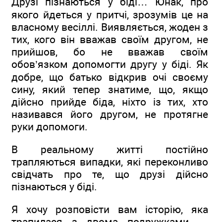
Друзі пізнаються у біді… Юнак, про
якого йдеться у притчі, зрозумів це на
власному весіллі. Виявляється, жоден з
тих, кого він вважав своїм другом, не
прийшов, бо не вважав своїм
обов’язком допомогти другу у біді. Як
добре, що батько відкрив очі своєму
сину, який тепер знатиме, що, якщо
дійсно прийде біда, ніхто із тих, хто
називався його другом, не протягне
руки допомоги.
В реальному житті постійно
трапляються випадки, які переконливо
свідчать про те, що друзі дійсно
пізнаються у біді.
Я хочу розповісти вам історію, яка
трапилася з двома подружками —