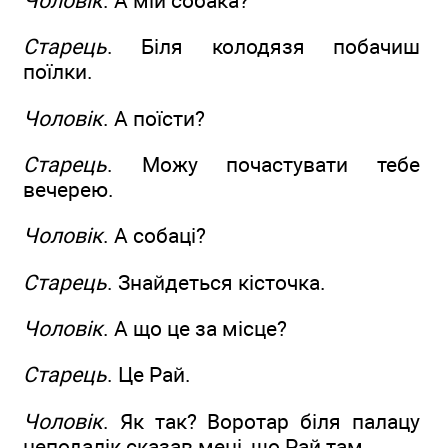
Чоловік
. А мій собака?
Старець
. Біля колодязя побачиш
поїлки.
Чоловік
. А поїсти?
Старець
. Можу почастувати тебе
вечерею.
Чоловік
. А собаці?
Старець
. Знайдеться кісточка.
Чоловік
. А що це за місце?
Старець
. Це Рай.
Чоловік
. Як так? Воротар біля палацу
неподалік сказав мені, що Рай там.