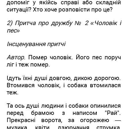
допоміг у якійсь справі або складній
ситуації? Хто хоче розповісти про це?
2) Притча про дружбу № 2 «Чоловік і
пес»
Інсценування притчі
Автор
. Помер чоловік. Його пес поруч
ліг і теж помер.
Ідуть їхні душі довгою, дикою дорогою.
Втомився чоловік, і собака втомилася
теж.
Та ось душі людини і собаки опинилися
перед брамою з написом "Рай".
Прекрасні ворота, за огорожею —
музика, квіти, дзюрчання струмка,