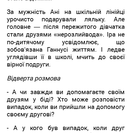
За мужність Ані на шкільній лінійці
урочисто подарували ляльку. Але
головне — після пережитого дівчатка
стали друзями «нерозлийвода». Іра не
по-дитячому усвідомлює, що
зобов'язана Ганнусі життям. І ледве
углядівши її в школі, мчить до своєї
вірної подруги.
Відверта розмова
- А чи завжди ви допомагаєте своїм
друзям у біді? Хто може розповісти
випадок, коли ви прийшли на допомогу
своєму другові?
- А у кого був випадок, коли друг