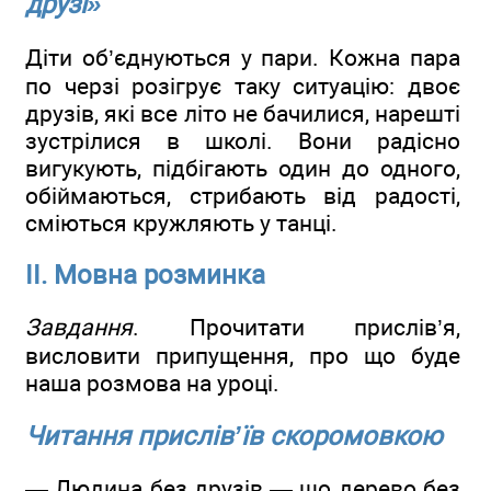
друзі»
Діти об’єднуються у пари. Кожна пара
по черзі розігрує таку ситуацію: двоє
друзів, які все літо не бачилися, нарешті
зустрілися в школі. Вони радісно
вигукують, підбігають один до одного,
обіймаються, стрибають від радості,
сміються кружляють у танці.
ІІ. Мовна розминка
Завдання
. Прочитати прислів’я,
висловити припущення, про що буде
наша розмова на уроці.
Читання прислів’їв скоромовкою
— Людина без друзів — що дерево без