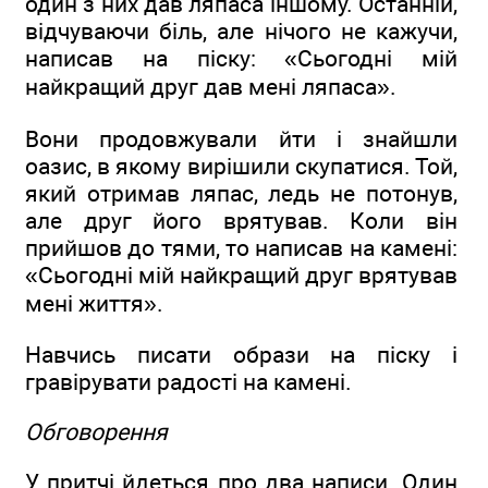
один з них дав ляпаса іншому. Останній,
відчуваючи біль, але нічого не кажучи,
написав на піску: «Сьогодні мій
найкращий друг дав мені ляпаса».
Вони продовжували йти і знайшли
оазис, в якому вирішили скупатися. Той,
який отримав ляпас, ледь не потонув,
але друг його врятував. Коли він
прийшов до тями, то написав на камені:
«Сьогодні мій найкращий друг врятував
мені життя».
Навчись писати образи на піску і
гравірувати радості на камені.
Обговорення
У притчі йдеться про два написи. Один