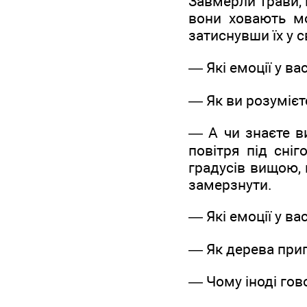
Завмерли трави, 
вони ховають мо
затиснувши їх у 
— Які емоції у в
— Як ви розумієт
— А чи знаєте в
повітря під сні
градусів вищою, 
замерзнути.
— Які емоції у в
— Як дерева при
— Чому іноді гово