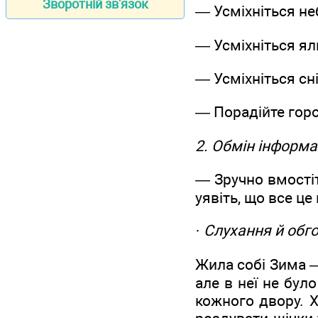
Зворотній зв'язок
— Усміхніться неб
— Усміхніться яли
— Усміхніться сніг
— Порадійте гороб
2. Обмін інформа
— Зручно вмостіт
уявіть, що все це
·
Слухання й обг
Жила собі Зима —
але в неї не бул
кожного двору. 