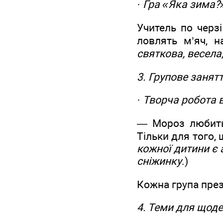
·
Гра «Яка зима?
Учитель по черз
ловлять м’яч, 
святкова, весела
3. Групове занят
·
Творча робота в
— Мороз любить 
Тільки для того,
кожної дитини є
сніжинку
.)
Кожна група през
4. Теми для щод