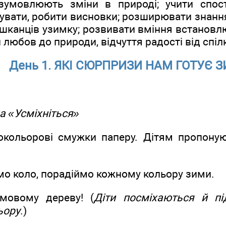
зумовлюють зміни в природі; учити спос
вати, робити висновки; розширювати знання 
мешканців узимку; розвивати вміння встановл
 любов до природи, відчуття радості від спіл
День 1. ЯКІ СЮРПРИЗИ НАМ ГОТУЄ 
а «Усміхніться»
окольорові смужки паперу. Дітям пропоную
мо коло, порадіймо кожному кольору зими.
мовому дереву! (
Діти посміхаються й пі
ьору
.)