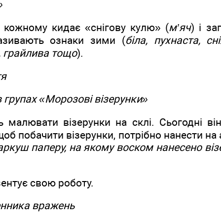
»
і кожному кидає «снігову кулю» (
м’яч
) і з
називають ознаки зими (
біла, пухнаста, сн
, грайлива тощо
).
тя
 групах «Морозові візерунки»
малювати візерунки на склі. Сьогодні він
 щоб побачити візерунки, потрібно нанести на 
 аркуш паперу, на якому воском нанесено ві
ентує свою роботу.
енника вражень