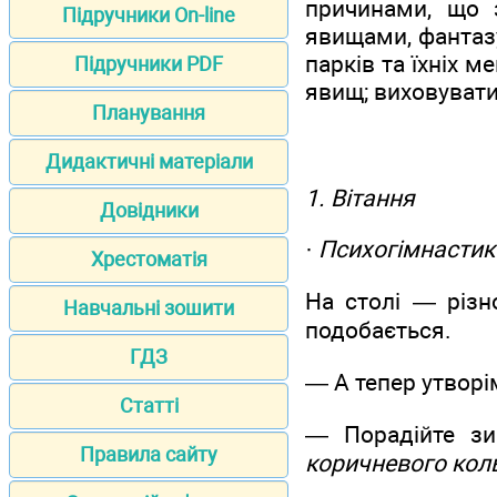
причинами, що 
Підручники On-line
явищами, фантазу
парків та їхніх 
Підручники PDF
явищ; виховувати
Планування
Дидактичні матеріали
1. Вітання
Довідники
·
Психогімнастик
Хрестоматія
На столі — різн
Навчальні зошити
подобається.
ГДЗ
— А тепер утворі
Статті
— Порадійте зи
Правила сайту
коричневого кол