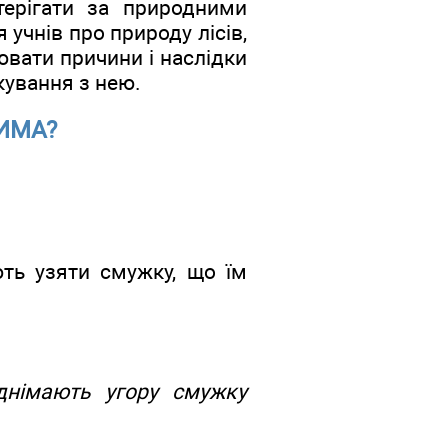
терігати за природними
учнів про природу лісів,
ювати причини і наслідки
кування з нею.
ЗИМА?
ть узяти смужку, що їм
днімають угору смужку