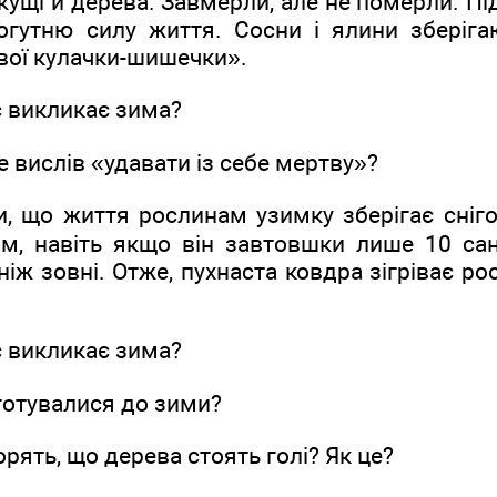
кущі й дерева. Завмерли, але не померли. П
гутню силу життя. Сосни і ялини зберігаю
свої кулачки-шишечки».
ас викликає зима?
е вислів «удавати із себе мертву»?
и, що життя рослинам узимку зберігає сніг
гом, навіть якщо він завтовшки лише 10 сан
ніж зовні. Отже, пухнаста ковдра зігріває ро
ас викликає зима?
готувалися до зими?
рять, що дерева стоять голі? Як це?