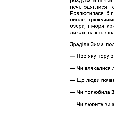
роздувати щічки
печі, одяглися 
Розлютилася біла
сипле, тріскучи
озера, і моря кр
лижах, на ковзана
Зраділа Зима, по
— Про яку пору р
— Чи злякалися 
— Що люди почал
— Чи полюбила З
— Чи любите ви з