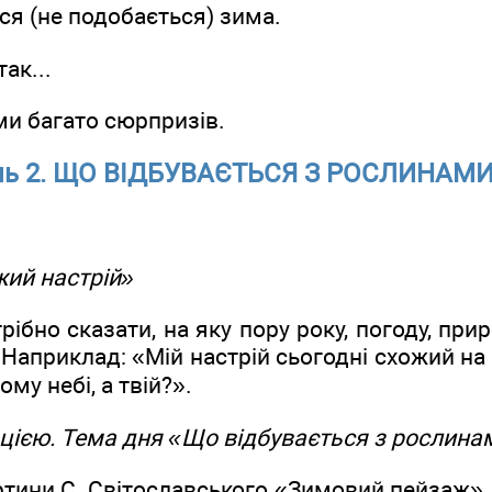
ся (не подобається) зима.
ак...
ими багато сюрпризів.
нь 2. ЩО ВІДБУВАЄТЬСЯ З РОСЛИНАМ
жий настрій»
трібно сказати, на яку пору року, погоду, пр
. Наприклад: «Мій настрій сьогодні схожий на
му небі, а твій?».
ацією. Тема дня «Що відбувається з рослина
тини С. Світославського «Зимовий пейзаж»,