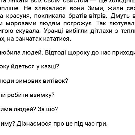
 та лякати всіх своїм свистом — ще холодні
тепліше. Не злякалися вони Зими, жили св
 красуня, покликала братів-вітрів. Дмуть 
ми морозами людям погрожує. Так лютувала
игою скувала. Уранці вибігли дітлахи з теп
х, на санчатах кататися.
любила людей. Відтоді щороку до нас приход
оку йдеться у казці?
люди зимових витівок?
и робити взимку?
има людей? За що?
иму? Дізнаємося про це під час гри.