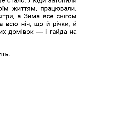
ше стало. Люди затопили
оїм життям, працювали.
вітри, а Зима все снігом
 всю ніч, що й річки, й
лих домівок — і гайда на
ить.