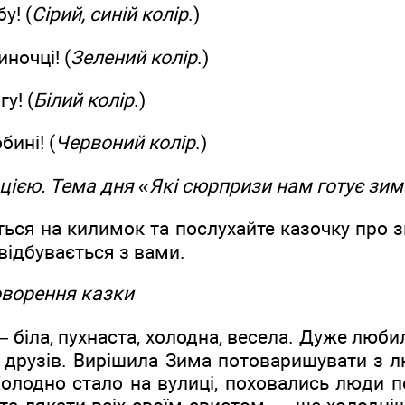
у! (
Сірий, синій колір
.)
ночці! (
Зелений колір
.)
у! (
Білий колір
.)
ині! (
Червоний колір
.)
цією. Тема дня «Які сюрпризи нам готує зим
ься на килимок та послухайте казочку про 
 відбувається з вами.
оворення казки
 біла, пухнаста, холодна, весела. Дуже любил
о друзів. Вирішила Зима потоваришувати з 
Холодно стало на вулиці, поховались люди п