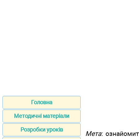
Головна
Методичні матеріали
Розробки уроків
Мета
: ознайомит