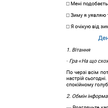
□ Мені подобаєть
□ Зиму я уявляю т
□ Я очікую від з
Де
1. Вітання
·
Гра «На що схо
По черзі всім по
настрій сьогодні
спокійному голубо
2. Обмін інформ
— Розгляньте кар