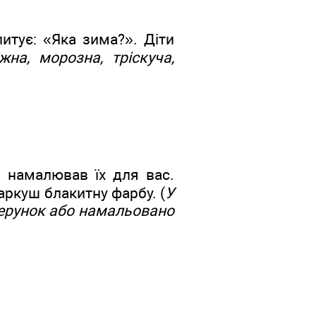
апитує: «Яка зима?». Діти
іжна, морозна, тріскуча,
 намалював їх для вас.
аркуш блакитну фарбу. (
У
зерунок або намальовано