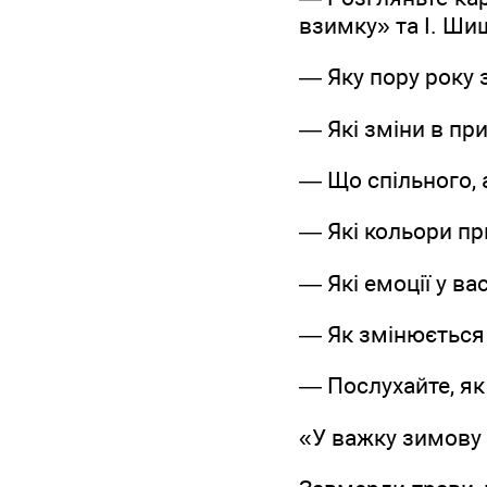
взимку» та І. Ши
— Яку пору року 
— Які зміни в пр
— Що спільного, 
— Які кольори пр
— Які емоції у в
— Як змінюється
— Послухайте, як 
«У важку зимову 