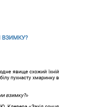
И ВЗИМКУ?
иродне явище схожий їхній
 білу пухнасту хмаринку в
ми взимку?»
 Ю. Клевера «Захід сонця