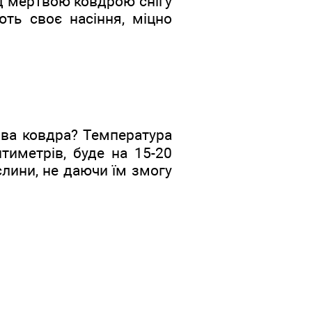
ід мертвою ковдрою снігу
ть своє насіння, міцно
ова ковдра? Температура
тиметрів, буде на 15-20
слини, не даючи їм змогу