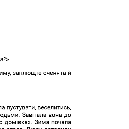
а?»
зиму, заплющте оченята й
а пустувати, веселитись,
людьми. Завітала вона до
о домівках. Зима почала