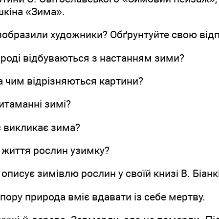
шкіна «Зима».
зобразили художники? Обґрунтуйте свою відп
ироді відбуваються з настанням зими?
а чим відрізняються картини?
итаманні зимі?
ас викликає зима?
 життя рослин узимку?
описує зимівлю рослин у своїй книзі В. Біанкі
пору природа вміє вдавати із себе мертву.