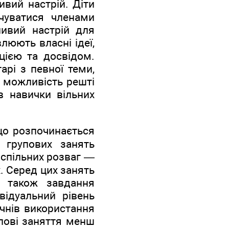
ивий настрій. Діти
чуватися членами
ливий настрій для
влюють власні ідеї,
цією та досвідом.
рі з певної теми,
 можливість решті
в навички вільних
що розпочинається
а групових занять
 спільних розваг —
х. Серед цих занять
а також завдання
відуальний рівень
учнів використання
пові заняття менш