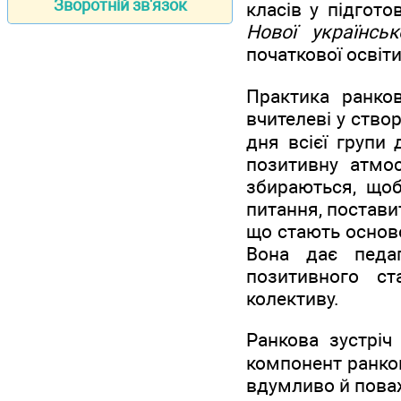
Зворотній зв'язок
класів у підгото
Нової українсь
початкової освіти
Практика ранко
вчителеві у створ
дня всієї групи
позитивну атмос
збираються, щоб
питання, постави
що стають осново
Вона дає педа
позитивного с
колективу.
Ранкова зустріч
компонент ранков
вдумливо й поваж