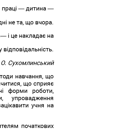
го праці — дитина —
ні не та, що вчора.
 і це накладає на
у відповідальність.
 О. Сухомлинський
тоди навчання, що
вчитися, що сприяє
вні форми роботи,
ди, упровадження
зацікавити учня на
ителям початкових