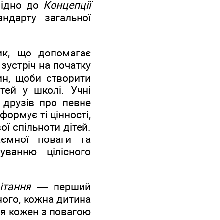
овідно до
Концепції
ндарту загальної
ик, що допомагає
 зустріч на початку
ин, щоби створити
тей у школі. Учні
 друзів про певне
формує ті цінності,
ї спільноти дітей.
ємної поваги та
ванню цілісного
ітання
— перший
ного, кожна дитина
ня кожен з повагою