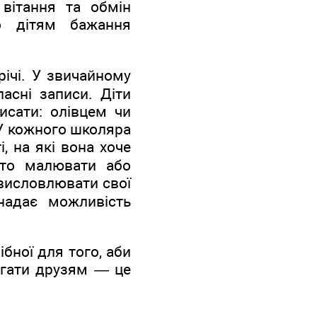
 вітання та обмін
о дітям бажання
ічі. У звичайному
асні записи. Діти
исати: олівцем чи
У кожного школяра
, на які вона хоче
осто малювати або
 висловлювати свої
надає можливість
ібної для того, аби
агати друзям — це