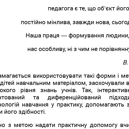
педагога є те, що об’єкт йо
постійно мінлива, завжди нова, сьогод
Наша праця — формування людини,—
нас особливу, ні з чим не порівнянн
В.
амагається використовувати такі форми і ме
дітей навчальним матеріалом, заохочували 
кого рівня знань учнів. Так, інтеракти
ієнтований та диференційований підхо
нологій навчання у практику, допомагають 
 його здібності.
но з метою надати практичну допомогу вч