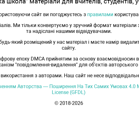
а школа" матеріали для вчителів, студентів, уч
ористовуючи сайт ви погоджуєтесь з
правилами
користува
алів. Ми тільки конвертуємо у зручний формат матеріали з
та надіслані нашими відвідувачами.
удь-який розміщений у нас матеріал і маєте намір видалит
сайту.
ифрову епоху DMCA прийнятим за основу взаємовідносин в
анізм "повідомлення-видалення" для об'єктів авторського
 використання з авторами. Наш сайт не несе відподвідаль
аченням Авторства — Поширення На Тих Самих Умовах 4.0 М
License (GFDL)
© 2018-2026