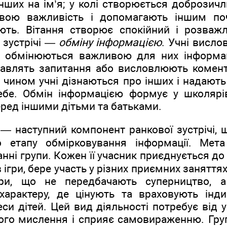
нших на ім’я; у колі створюється доброзичл
вою важливість і допомагають іншим по
ують. Вітання створює спокійний і розваж
 зустрічі —
обміну інформацією
. Учні висло
ж обмінюються важливою для них інформа
авлять запитання або висловлюють комента
 чином учні дізнаються про інших і надають
ебе. Обмін інформацією формує у школярі
ред іншими дітьми та батьками.
— наступний компонент ранкової зустрічі, 
о етапу обмірковування інформації. Мет
анні групи. Кожен її учасник приєднується до
в ігри, бере участь у різних приємних заняття
гри, що не передбачають суперництво, 
характеру, де цінують та враховують інди
еси дітей. Цей вид діяльності потребує від 
ого мислення і сприяє самовираженню. Гру