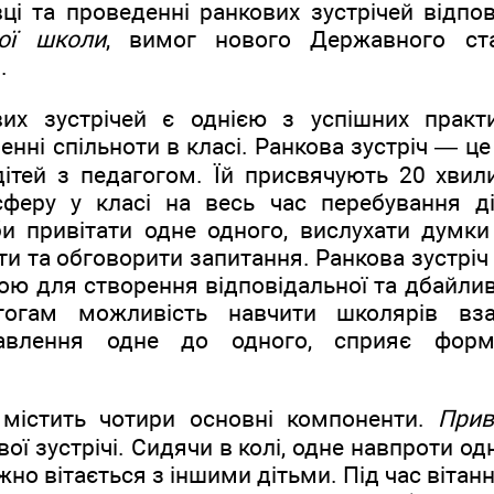
вці та проведенні ранкових зустрічей відп
кої школи
, вимог нового Державного ста
.
вих зустрічей є однією з успішних практ
енні спільноти в класі. Ранкова зустріч — це
 дітей з педагогом. Їй присвячують 20 хвил
феру у класі на весь час перебування ді
и привітати одне одного, вислухати думки
ти та обговорити запитання. Ранкова зустріч 
ю для створення відповідальної та дбайливо
гогам можливість навчити школярів вза
тавлення одне до одного, сприяє форму
 містить чотири основні компоненти.
Прив
ої зустрічі. Сидячи в колі, одне навпроти од
но вітається з іншими дітьми. Під час вітан