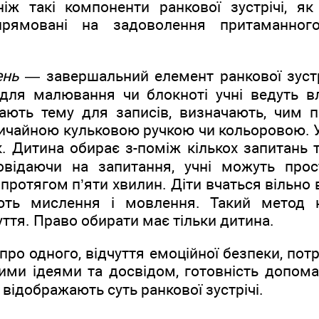
аніж такі компоненти ранкової зустрічі, як
спрямовані на задоволення притаманног
ень
— завершальний елемент ранкової зустр
 для малювання чи блокноті учні ведуть вл
ають тему для записів, визначають, чим п
ичайною кульковою ручкою чи кольоровою. 
 Дитина обирає з-поміж кількох запитань ті
повідаючи на запитання, учні можуть пр
протягом п’яти хвилин. Діти вчаться вільно
ють мислення і мовлення. Такий метод 
уття. Право обирати має тільки дитина.
про одного, відчуття емоційної безпеки, потр
ими ідеями та досвідом, готовність допом
о відображають суть ранкової зустрічі.