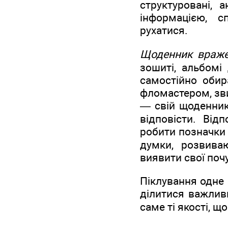
структуровані, 
інформацією, 
рухатися.
Щоденник враж
зошиті, альбомі
самостійно обир
фломастером, зв
— свій щоденник.
відповісти. Від
робити позначки 
думки, розвива
виявити свої поч
Піклування одне 
ділитися важлив
саме ті якості, щ