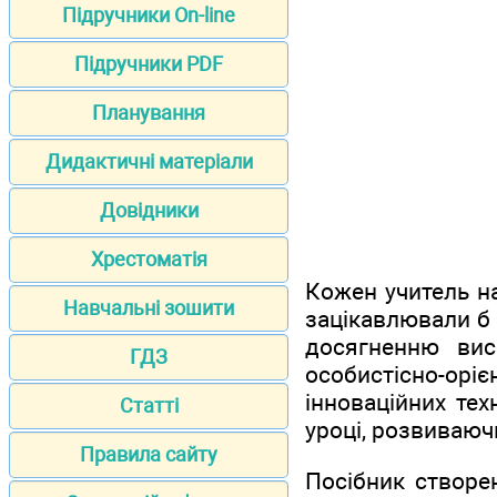
Підручники On-line
Підручники PDF
Планування
Дидактичні матеріали
Довідники
Хрестоматія
Кожен учитель н
Навчальні зошити
зацікавлювали б 
досягненню висо
ГДЗ
особистісно-ор
інноваційних тех
Статті
уроці, розвиваючи
Правила сайту
Посібник створе