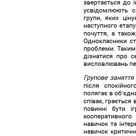
звертається до і
усвідомлюють с
групи, яких цін
наступного етапу
почуття, а тако
Однокласники ст
проблеми. Таким
дізнатися про с
висловлювань пе
Групове заняття
після спокійног
полягає в об’єдн
співає, грається 
повинні бути і
кооперативного 
навичок та інтер
навичок критичн